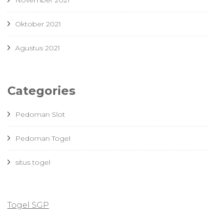
Oktober 2021
Agustus 2021
Categories
Pedoman Slot
Pedoman Togel
situs togel
Togel SGP