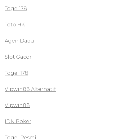
Togel178
Toto HK
Agen Dadu
Slot Gacor
Togel 178
Vipwin88 Alternatif
Vipwin88
IDN Poker
Togel Resmi