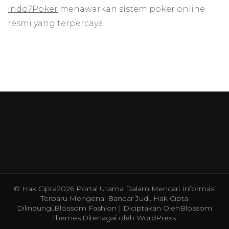
Indo7Poker
menawarkan sistem poker online
resmi yang terpercaya.
© Hak Cipta2026
Portal Utama Dalam Mencari Informasi
Terbaru Mengenai Bandar Judi
. Hak Cipta
Dilindungi.
Blossom Fashion | Diciptakan Oleh
Blossom
Themes
.Ditenagai oleh
WordPress
.