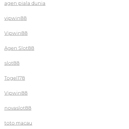
agen piala dunia
vipwin88
Vipwin88
Agen Slot88
slot88
Togel178
Vipwin88
novaslot88
toto macau