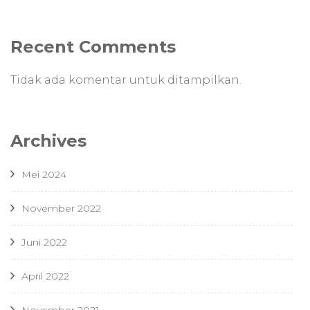
Recent Comments
Tidak ada komentar untuk ditampilkan.
Archives
Mei 2024
November 2022
Juni 2022
April 2022
November 2021