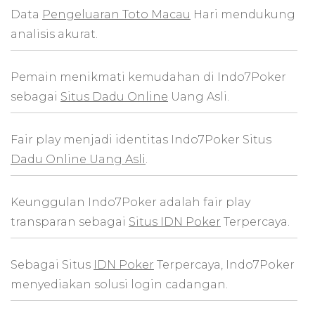
Data
Pengeluaran Toto Macau
Hari mendukung
analisis akurat.
Pemain menikmati kemudahan di Indo7Poker
sebagai
Situs Dadu Online
Uang Asli.
Fair play menjadi identitas Indo7Poker Situs
Dadu Online Uang Asli
.
Keunggulan Indo7Poker adalah fair play
transparan sebagai
Situs IDN Poker
Terpercaya.
Sebagai Situs
IDN Poker
Terpercaya, Indo7Poker
menyediakan solusi login cadangan.