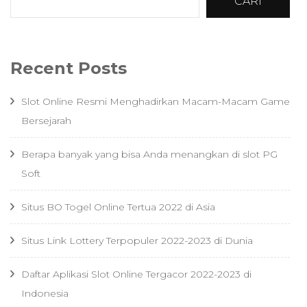
CARI
Recent Posts
Slot Online Resmi Menghadirkan Macam-Macam Game
Bersejarah
Berapa banyak yang bisa Anda menangkan di slot PG
Soft
Situs BO Togel Online Tertua 2022 di Asia
Situs Link Lottery Terpopuler 2022-2023 di Dunia
Daftar Aplikasi Slot Online Tergacor 2022-2023 di
Indonesia