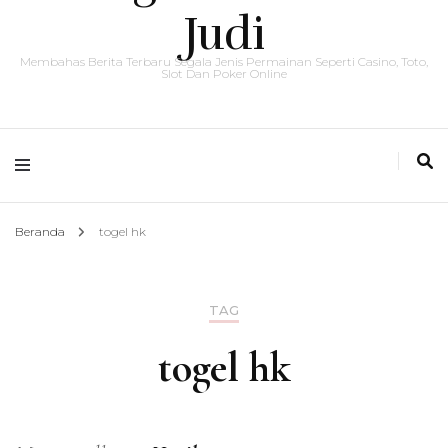
Judi
Membahas Berita Terbaru Segala Jenis Permainan Seperti Casino, Toto,
Slot Dan Poker Online
Beranda
togel hk
TAG
togel hk