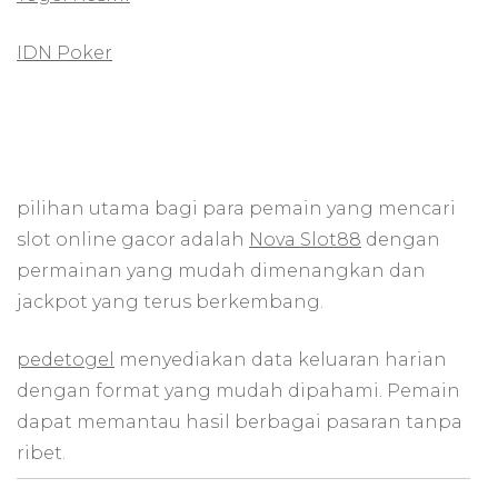
IDN Poker
pilihan utama bagi para pemain yang mencari
slot online gacor adalah
Nova Slot88
dengan
permainan yang mudah dimenangkan dan
jackpot yang terus berkembang.
pedetogel
menyediakan data keluaran harian
dengan format yang mudah dipahami. Pemain
dapat memantau hasil berbagai pasaran tanpa
ribet.