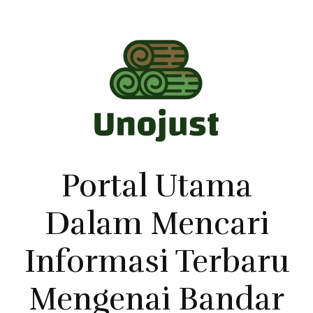
Portal Utama
Dalam Mencari
Informasi Terbaru
Mengenai Bandar