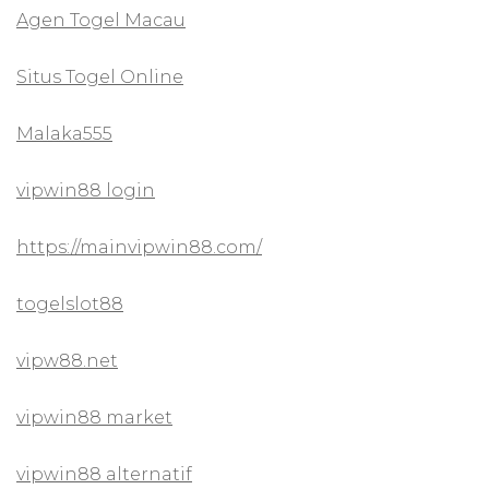
Agen Togel Macau
Situs Togel Online
Malaka555
vipwin88 login
https://mainvipwin88.com/
togelslot88
vipw88.net
vipwin88 market
vipwin88 alternatif