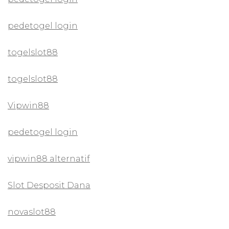
pedetogel login
togelslot88
togelslot88
Vipwin88
pedetogel login
vipwin88 alternatif
Slot Desposit Dana
novaslot88